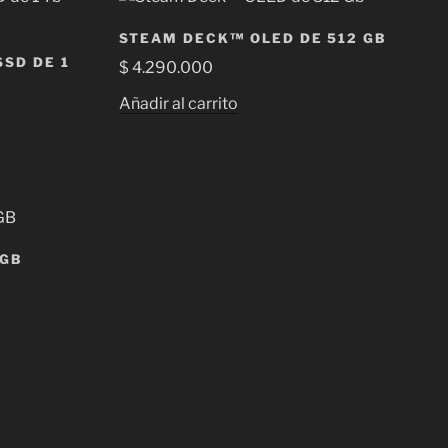
o
STEAM DECK™ OLED DE 512 GB
o
SD DE 1
$
4.290.000
Añadir al carrito
 GB