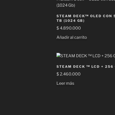
alt
a
baj
STEAM DECK™ OLED CON S
TB (1024 GB)
$
4.890.000
Añadir al carrito
STEAM DECK ™ LCD + 256
$
2.460.000
Leer más