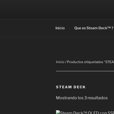
Saltar
al
contenido
Steam Deck™ es la computador
Inicio
Que es Steam Deck™ ?
Inicio
/ Productos etiquetados “STE
STEAM DECK
Or
Mostrando los 3 resultados
por
pre