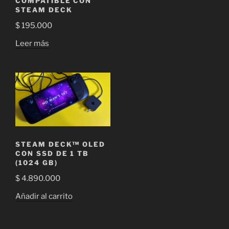
COMPATIBLE CON
STEAM DECK
$
195.000
Leer más
STEAM DECK™ OLED
CON SSD DE 1 TB
(1024 GB)
$
4.890.000
Añadir al carrito