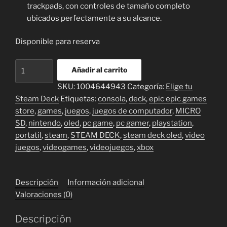
trackpads, con controles de tamaño completo
ubicados perfectamente a su alcance.
Disponible para reserva
Steam
Añadir al carrito
Deck™
SKU:
1004644943
Categoría:
Elige tu
OLED
Steam Deck
Etiquetas:
consola
,
deck
,
epic epic games
de
store
,
games
,
juegos
,
juegos de computador
,
MICRO
512
SD
,
nintendo
,
oled
,
pc game
,
pc gamer
,
playstation
,
Gb
portatil
,
steam
,
STEAM DECK
,
steam deck oled
,
video
cantidad
juegos
,
videogames
,
videojuegos
,
xbox
Descripción
Información adicional
Valoraciones (0)
Descripción