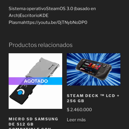
Sistema operativoSteamOS 3.0 (basado en
Arch)EscritorioKDE
Plasmahttps://youtu.be/0jTNybNoDP0
Productos relacionados
STEAM DECK ™ LCD +
256 GB
$
2.460.000
MICRO SD SAMSUNG
Leer más
DE 512 GB